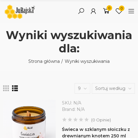
0
0
Wyniki wyszukiwania
dla:
Strona główna
Wyniki wyszukiwania
9
Sortuj według
SKU:
N/A
Brand:
N/A
(
0
Opinie
)
Świeca w szklanym słoiczku z
drewnianym knotem 250 ml