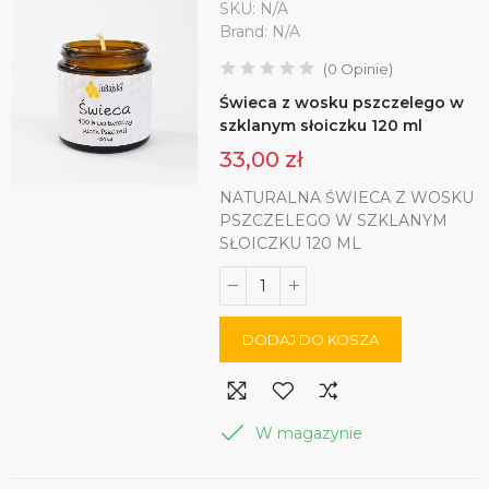
SKU:
N/A
Brand:
N/A
(
0
Opinie
)
Świeca z wosku pszczelego w
szklanym słoiczku 120 ml
33,00 zł
NATURALNA ŚWIECA Z WOSKU
PSZCZELEGO W SZKLANYM
SŁOICZKU 120 ML
DODAJ DO KOSZA
W magazynie