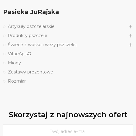
Pasieka JuRajska
Artykuły pszczelarskie
Produkty pszczele
Świece z wosku i węzy pszczelej
VitaeApis®
Miody
Zestawy prezentowe
Rozmiar
Skorzystaj z najnowszych ofert