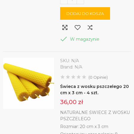
DODAJ DO KOSZA
W magazynie
SKU:
N/A
Brand:
N/A
(
0
Opinie
)
Świeca z wosku pszczelego 20
cm x 3 cm - 4 szt.
36,00 zł
NATURALNE ŚWIECE Z WOSKU
PSZCZELEGO
Rozmiar: 20 cm x 3 cm