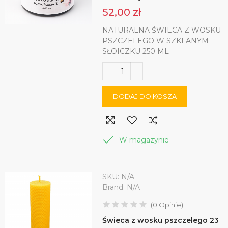
52,00 zł
NATURALNA ŚWIECA Z WOSKU
PSZCZELEGO W SZKLANYM
SŁOICZKU 250 ML
DODAJ DO KOSZA
W magazynie
SKU:
N/A
Brand:
N/A
(
0
Opinie
)
Świeca z wosku pszczelego 23