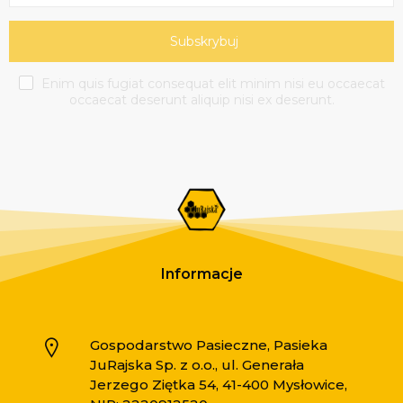
Subskrybuj
Enim quis fugiat consequat elit minim nisi eu occaecat
occaecat deserunt aliquip nisi ex deserunt.
Informacje
Gospodarstwo Pasieczne, Pasieka
JuRajska Sp. z o.o., ul. Generała
Jerzego Ziętka 54, 41-400 Mysłowice,