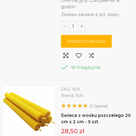
Orientacyjny czas palenia: 8
godzin
Zestaw zawiera 4 szt. świec
DODAJ DO KOSZA
W magazynie
SKU:
N/A
Brand:
N/A
(
1
Opinie
)
Świeca z wosku pszczelego 20
cm x 2 cm - 5 szt.
28,50 zł