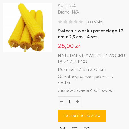
SKU:
N/A
Brand:
N/A
(
0
Opinie
)
Świeca z wosku pszczelego 17
cm x 2,5 cm - 4 szt.
26,00 zł
NATURALNE ŚWIECE Z WOSKU
PSZCZELEGO
Rozmiar: 17 cm x 2,5 cm
Orientacyjny czas palenia: 5
godzin
Zestaw zawiera 4 szt. świec
DODAJ DO KOSZA