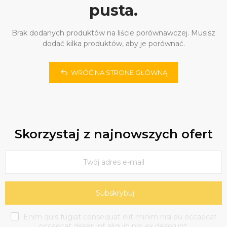
pusta.
Brak dodanych produktów na liście porównawczej. Musisz
dodać kilka produktów, aby je porównać.
WRÓĆ NA STRONE GŁÓWNĄ
Skorzystaj z najnowszych ofert
Subskrybuj
Enim quis fugiat consequat elit minim nisi eu occaecat
occaecat deserunt aliquip nisi ex deserunt.