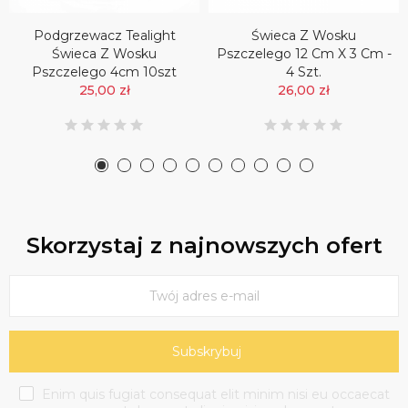
Podgrzewacz Tealight
Świeca Z Wosku
Świeca Z Wosku
Pszczelego 12 Cm X 3 Cm -
Pszczelego 4cm 10szt
4 Szt.
25,00 zł
26,00 zł
Skorzystaj z najnowszych ofert
Subskrybuj
Enim quis fugiat consequat elit minim nisi eu occaecat