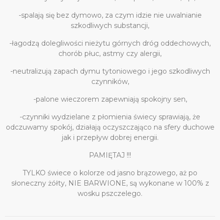
-spalają się bez dymowo, za czym idzie nie uwalnianie
szkodliwych substancji,
-łagodzą dolegliwości nieżytu górnych dróg oddechowych,
chorób płuc, astmy czy alergii,
-neutralizują zapach dymu tytoniowego i jego szkodliwych
czynników,
-palone wieczorem zapewniają spokojny sen,
-czynniki wydzielane z płomienia świecy sprawiają, że
odczuwamy spokój, działają oczyszczająco na sfery duchowe
jak i przepływ dobrej energii.
PAMIĘTAJ !!!
TYLKO świece o kolorze od jasno brązowego, aż po
słoneczny żółty, NIE BARWIONE, są wykonane w 100% z
wosku pszczelego.