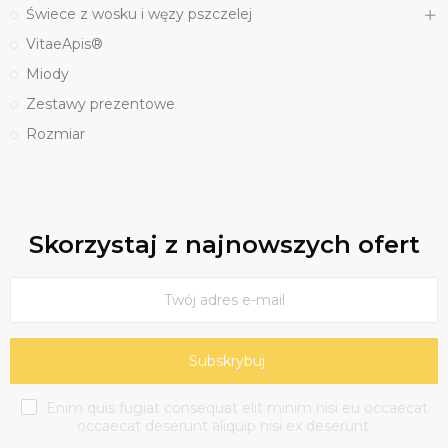
Świece z wosku i węzy pszczelej
VitaeApis®
Miody
Zestawy prezentowe
Rozmiar
Skorzystaj z najnowszych ofert
Subskrybuj
Enim quis fugiat consequat elit minim nisi eu occaecat
occaecat deserunt aliquip nisi ex deserunt.