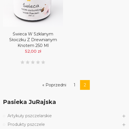
Świeca W Szklanym
Słoiczku Z Drewnianym
Knotem 250 Ml
52,00 zł
« Poprzedni
1
2
Pasieka JuRajska
Artykuły pszczelarskie
Produkty pszczele