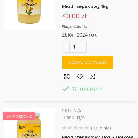
Miód rzepakowy 1kg
40,00 zł
Waga netto: 1kg
Zbiór: 2024 rok
DODAJ DO KOSZA
W magazynie
SKU:
N/A
WYPRZEDAŻ
Brand:
N/A
(
0
Opinie
)
Miód rzepakowy 1 kg 6 słoików