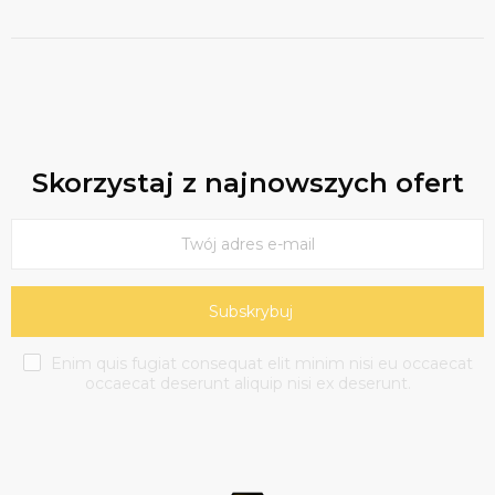
Skorzystaj z najnowszych ofert
Subskrybuj
Enim quis fugiat consequat elit minim nisi eu occaecat
occaecat deserunt aliquip nisi ex deserunt.