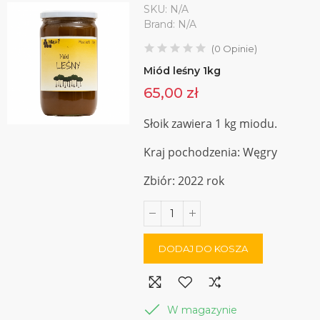
SKU:
N/A
Brand:
N/A
(
0
Opinie
)
Miód leśny 1kg
65,00 zł
Słoik zawiera 1 kg miodu.
Kraj pochodzenia: Węgry
Zbiór: 2022 rok
DODAJ DO KOSZA
W magazynie