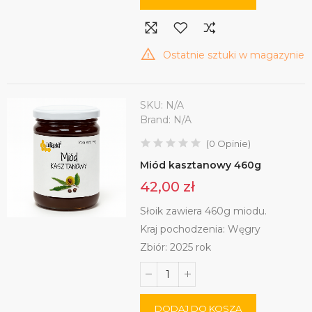
Ostatnie sztuki w magazynie
SKU:
N/A
Brand:
N/A
(
0
Opinie
)
Miód kasztanowy 460g
42,00 zł
Słoik zawiera 460g miodu.
Kraj pochodzenia: Węgry
Zbiór: 2025 rok
DODAJ DO KOSZA